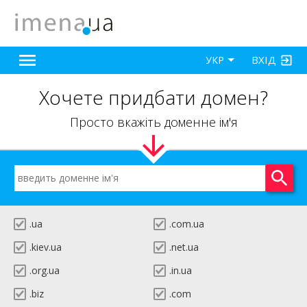
ВХІД
УКР
Хочете придбати домен?
Просто вкажіть доменне ім'я
.ua
.com.ua
.kiev.ua
.net.ua
.org.ua
.in.ua
.biz
.com